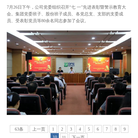
7月26日下午，公司党委组织召开“七 一”先进表彰暨警示教育大
会。集团党委班子、股份班子成员、各党总支、支部的支委成
员、受表彰党员等80余名同志参加了会议。
63条
上一页
1
2
3
4
5
6
7
8
9
10
11
下一页