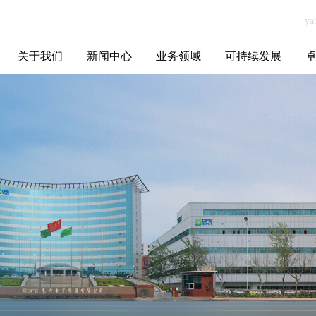
关于我们
新闻中心
业务领域
可持续发展
集团介绍
全球布局
发展历程
资源资质
联系我们
yabo.com北京恒
媒体聚焦
智能电网
智慧能源
智慧城市
招标信息
ESG报告
博
郁科技有限公司
新闻