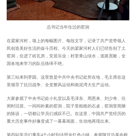
总书记当年住过的窑洞
在梁家河村，墙上的每幅图片、每段文字，记录了共产党带领人
民创造美好生活的奋斗历程。今天的梁家河村人们已经告别了土
窑洞，住进了砖瓦房，安居乐业；村里青山绿水，道路宽敞，全
国各地来学习的队伍络绎不绝。
第三站来到枣园。这里曾是中共中央书记处所在地，毛主席在这
里领导了抗日战争、全党整风运动和南泥湾大生产运动。
大家参观了中央书记处小礼堂以及毛泽东、周恩来、刘少奇、任
弼时旧居。一间间朴素的窑洞，院子里粗糙的石桌，窑洞里简陋
的陈设，一切都让学员们感叹不已。在这里，中国共产党经历的
重大历史事件好像变成了一幕幕画面，生动地再现出来。
第四站学员们乘车4个小时到达照金红色小镇，参观陕甘边革命根