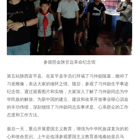
参观照金陕甘边革命纪念馆
第五站陕西富平县。在富平县学员们拜谒了习仲勋陵墓，瞻仰了
习老雕像，表达大家的缅怀之情。随后，参观了习仲勋生平事迹
纪念馆。通过观看图片和实物，大家深入了解了习仲勋同志为中
华民族的解放、为新中国的建立、建设和改革开放事业呕心沥血
的丰功伟绩，深刻领悟了习仲勋同志实事求是、心系群众的工作
态度和工作方法。
最后一天，重点开展爱国主义教育，增强为中华民族谋复兴的初
心和使命意识。上午赴临潼参观爱国主义教育基地秦始皇兵马