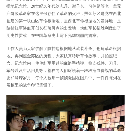
据地纪念馆。20世纪30年代刘志丹、谢子长、习仲勋等老一辈无
产阶级革命家在这里保存住了革命的火种，照金苏区是党在西北
创建的第一块山区革命根据地，是西北革命根据地的发祥地，是
陕甘红军浴血开创长征落脚点的出发地，为红军长征胜利做出了
历史性贡献，在中国革命史上写下光辉绚丽的篇章。
工作人员为大家讲解了陕甘边根据地从武装斗争、创建革命根据
地、再到照金苏区的历程，大家认真聆听革命故事，并拍照纪
念。纪念馆内一件件红军用过的麻辫手榴弹、枪支残件、刀具、
军号以及生活用具等，都在向人们诉说着一段段浴血奋战的革命
史和峥嵘岁月，每个人被那一帧帧凝固在图片中、一件件陈列在
展柜里的战争印记震慑了。