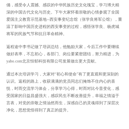
俑，感受令人震撼、感叹的中华民族历史文化瑰宝，学习博大精
深的中国古代文化与历史。下午大家怀着崇敬的心情参观了全国
爱国主义教育示范基地--西安事变纪念馆（张学良将军公馆），重
温了影响中国历史进程的西安事变的过程，感悟张学良、杨虎城
将军的民族气节和抗日革命精神。
返程途中李书记做了培训总结，他勉励大家，今后工作中要继续
做好表率，不忘初心，各部门、岗位要紧密团结，努力精进，为
yabo.com北京恒郁科技有限公司发展做出更大贡献。
通过本次培训学习，大家对“初心和使命”有了更直观和更深刻的
认识。返程的路上，收获满满的党员同志们掩饰不住内心的喜
悦，时而交流学习体会，分享学习心得，时而对比今昔变化，感
受国家的日益昌盛强大，感叹民生不断改善提升，幸福之情溢于
言表，对党的崇敬之情油然而生，深感自己的灵魂得到了深层次
净化，思想觉悟得到了真正的提升。