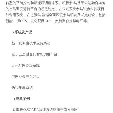
转型的平衡控制和新能源调度体系。积极参 与基于云边融合架构
的智能调度运行平台的规范制定，在云端系统参与试点科技项目
和备用系统，在边缘集 群端全面深度参与研发及试点建设，包括
新能 源OCS、云化配网OCS、负荷聚合虚拟电厂等。
●
系统及产品
新一代调度技术支持系统
基于云边融合的智能调度平台
云化配网OCS系统
电网业务中台建设
边缘集群系统
●
典型案例
首套云化SGADA验证系统应用于南方电网