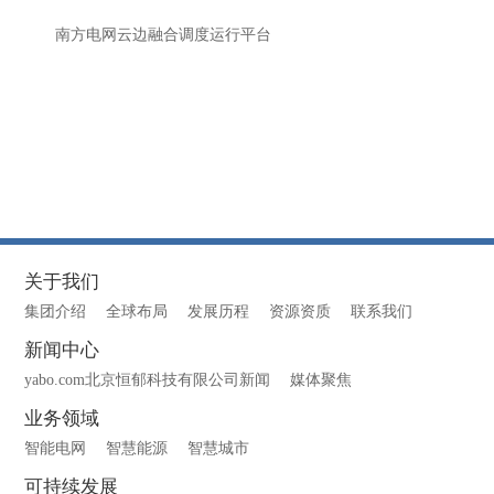
南方电网云边融合调度运行平台
关于我们
集团介绍
全球布局
发展历程
资源资质
联系我们
新闻中心
yabo.com北京恒郁科技有限公司新闻
媒体聚焦
业务领域
智能电网
智慧能源
智慧城市
可持续发展