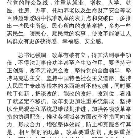
代党的群众路线，注重从就业、增收、入学、就
医、住房、办事、托幼养老以及生命财产安全等老
百姓急难愁盼中找准改革的发力点和突破口，多推
出一些民生所急、民心所向的改革举措，多办一些
惠民生、暖民心、顺民意的实事，使改革能够让人
民群众有更多获得感、幸福感、安全感。
总书记强调，改革有破有立，得其法则事半功
倍，不得法则事倍功半甚至产生负作用。要坚持守
正创新，改革无论怎么改，坚持党的全面领导、坚
持马克思主义、坚持中国特色社会主义道路、坚持
人民民主专政等根本的东西绝对不能动摇，同时要
敢于创新，把该改的、能改的改好、改到位，看准
了就坚定不移抓。改革要更加注重系统集成，坚持
以全局观念和系统思维谋划推进，加强各项改革举
措的协调配套，推动各领域各方面改革举措同向发
力、形成合力，增强整体效能，防止和克服各行其
是、相互掣肘的现象。改革要重谋划，更要重落