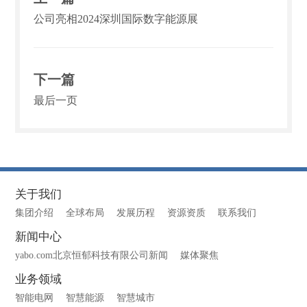
公司亮相2024深圳国际数字能源展
下一篇
最后一页
关于我们
集团介绍
全球布局
发展历程
资源资质
联系我们
新闻中心
yabo.com北京恒郁科技有限公司新闻
媒体聚焦
业务领域
智能电网
智慧能源
智慧城市