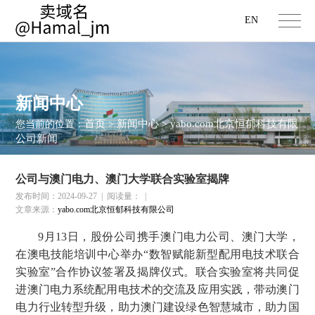
EN
新闻中心
首页
新闻中心
yabo.com北京恒郁科技有限
您当前的位置：
>
>
公司新闻
公司与澳门电力、澳门大学联合实验室揭牌
发布时间：2024-09-27
|
阅读量：
|
文章来源：
yabo.com北京恒郁科技有限公司
9月13日，股份公司携手澳门电力公司、澳门大学，
在澳电技能培训中心举办“数智赋能新型配用电技术联合
实验室”合作协议签署及揭牌仪式。联合实验室将共同促
进澳门电力系统配用电技术的交流及应用实践，带动澳门
电力行业转型升级，助力澳门建设绿色智慧城市，助力国